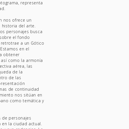
fotograma, representa
ad.
an nos ofrece un
historia del arte.
los personajes busca
 sobre el fondo
 retrotrae a un Gótico
. Estamos en el
a obtener
, así como la armonía
ctiva aérea, las
squeda de la
ntro de las
epresentación
rmas de continuidad
imiento nos sitúan en
urbano como temática y
os de personajes
 en la ciudad actual.