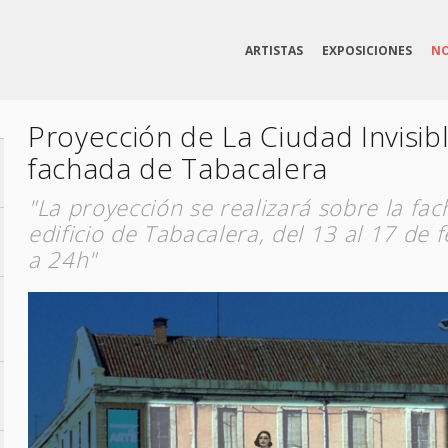
ARTISTAS
EXPOSICIONES
NO
Proyección de La Ciudad Invisibl
fachada de Tabacalera
"La proyección se realizará sobre la fac
edificio de Tabacalera, del 13 al 17 de 
a 24h"