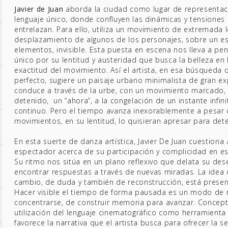
Javier de Juan
aborda la ciudad como lugar de representaci
lenguaje único, donde confluyen las dinámicas y tensiones 
entrelazan. Para ello, utiliza un movimiento de extremada l
desplazamiento de algunos de los personajes, sobre un e
elementos, invisible. Esta puesta en escena nos lleva a pen
único por su lentitud y austeridad que busca la belleza en l
exactitud del movimiento. Así el artista, en esa búsqueda
perfecto, sugiere un paisaje urbano minimalista de gran ex
conduce a través de la urbe, con un movimiento marcado,
detenido, un “ahora”, a la congelación de un instante infin
continuo. Pero el tiempo avanza inexorablemente a pesar 
movimientos, en su lentitud, lo quisieran apresar para dete
En esta suerte de danza artística, Javier De Juan cuestiona
espectador acerca de su participación y complicidad en 
Su ritmo nos sitúa en un plano reflexivo que delata su des
encontrar respuestas a través de nuevas miradas. La idea 
cambio, de duda y también de reconstrucción, está presen
Hacer visible el tiempo de forma pausada es un modo de 
concentrarse, de construir memoria para avanzar. Concep
utilización del lenguaje cinematográfico como herramienta 
favorece la narrativa que el artista busca para ofrecer la 