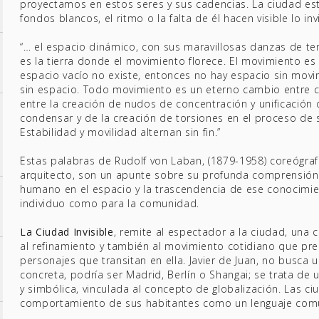
proyectamos en estos seres y sus cadencias. La ciudad es
fondos blancos, el ritmo o la falta de él hacen visible lo invi
“… el espacio dinámico, con sus maravillosas danzas de te
es la tierra donde el movimiento florece. El movimiento es l
espacio vacío no existe, entonces no hay espacio sin mov
sin espacio. Todo movimiento es un eterno cambio entre c
entre la creación de nudos de concentración y unificación 
condensar y de la creación de torsiones en el proceso de s
Estabilidad y movilidad alternan sin fin.”
Estas palabras de Rudolf von Laban, (1879-1958) coreógrafo
arquitecto, son un apunte sobre su profunda comprensió
humano en el espacio y la trascendencia de ese conocimie
individuo como para la comunidad.
La Ciudad Invisible
, remite al espectador a la ciudad, una
al refinamiento y también al movimiento cotidiano que pre
personajes que transitan en ella. Javier de Juan, no busca 
concreta, podría ser Madrid, Berlín o Shangai; se trata de 
y simbólica, vinculada al concepto de globalización. Las ci
comportamiento de sus habitantes como un lenguaje com