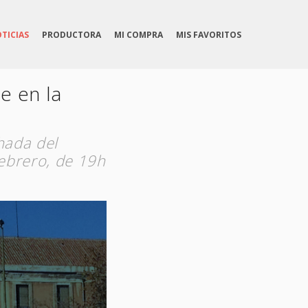
TICIAS
PRODUCTORA
MI COMPRA
MIS FAVORITOS
e en la
hada del
febrero, de 19h