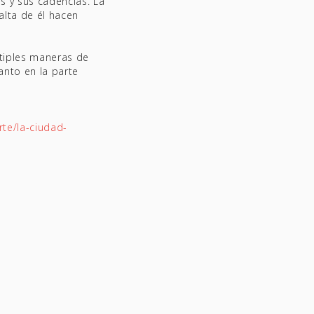
 y sus cadencias. La
alta de él hacen
tiples maneras de
anto en la parte
te/la-ciudad-