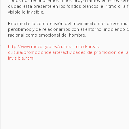
Todos nos reconocemos o nos proyectamos en estos seres
ciudad está presente en los fondos blancos, el ritmo o la f
visible lo invisible.
Finalmente la comprensión del movimiento nos ofrece múl
percibirnos y de relacionarnos con el entorno, incidiendo t
racional como emocional del hombre.
http://www.mecd.gob.es/cultura-mecd/areas-
cultura/promociondelarte/actividades-de-promocion-del-ar
invisible.html