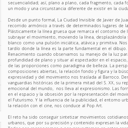
secuencialidad; así, plano a plano, cada fragmento, cada 
un modo y una circunstancia diferente de existir en la ciud
Desde un punto formal, La Ciudad Invisible de Javier de Ju
recorrido armónico a través de determinados lugares de la 
Plásticamente la línea gruesa que remarca el contorno de 
subrayar el movimiento, moviendo la línea, desplazándola
blanco como una pulsión iniciática, atávica y primitiva. Nos
tardío donde la línea es la parte fundamental en el dibujo
Renacimiento cuando observamos su manejo de la luz par
profundidad de plano y situar al espectador en el espacio
de las proporciones como paradigma de belleza. La perspe
composiciones abiertas, la relación fondo y figura y la bú
expresividad y del movimiento nos traslada al Barroco. De
vanguardias históricas de la primera mitad del S. XX, su r
emocional del mundo, nos lleva al expresionismo. Las fo
en el espacio y la obsesión por la representación del mov
el Futurismo. Y la influencia de la publicidad, el entorno 
la relación con el cine, nos conduce al Pop Art.
El reto ha sido conseguir sintetizar movimientos cotidian
urbanos, que por su precisión y contenido expresan la vida