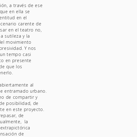
ón, a través de ese
que en ella se
entitud en el
scenario carente de
sar en el teatro no,
a sutileza y la
 del movimiento
presividad. Y nos
 un tempo casi
ito en presente
de que los
nerlo.
 abiertamente al
ese entramado urbano.
eo de compartir y
de posibilidad, de
te en este proyecto.
repasar, de
tualmente, la
extrapictórica
sensación de