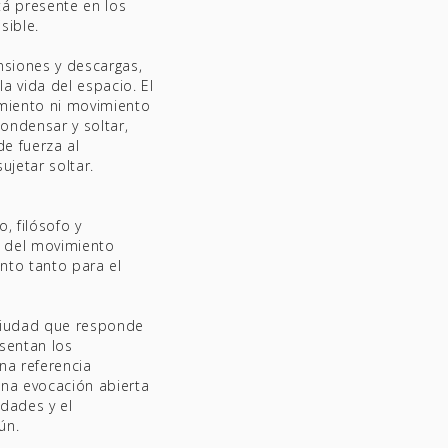
tá presente en los
sible.
nsiones y descargas,
a vida del espacio. El
imiento ni movimiento
ondensar y soltar,
de fuerza al
ujetar soltar.
, filósofo y
n del movimiento
nto tanto para el
 ciudad que responde
sentan los
una referencia
una evocación abierta
udades y el
ún.